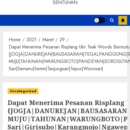
SENTUHAN
Home
2021
Maret
29
Dapat Menerima Pesanan Risplang Ukir Teak Woods Bermutu
{JOGJA|DANUREJAN|BAUSASARAN|TEGALPANGGUNG|
MUJU|TAHUNAN|WARUNGBOTO|PANDEYAN|SOROSUTAN|GIWANG
Sari|Semanu|Semin|Tanjungsari|Tepus|Wonosari|
Uncategorized
Dapat Menerima Pesanan Risplang 
{JOGJA|DANUREJAN|BAUSASARA
MUJU|TAHUNAN|WARUNGBOTO|PAND
Sari|Girisubo|Karangmojo|Ngawen