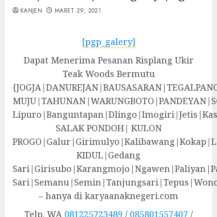
KANJEN
MARET 29, 2021
[pgp_galery]
Dapat Menerima Pesanan Risplang Ukir
Teak Woods Bermutu
{JOGJA|DANUREJAN|BAUSASARAN|TEGALPA
MUJU|TAHUNAN|WARUNGBOTO|PANDEYAN|S
Lipuro|Banguntapan|Dlingo|Imogiri|Jeti
SALAK PONDOH| KULON
PROGO|Galur|Girimulyo|Kalibawang|Kokap|
KIDUL|Gedang
Sari|Girisubo|Karangmojo|Ngawen|Paliyan|P
Sari|Semanu|Semin|Tanjungsari|Tepus|Wono
– hanya di karyaanaknegeri.com
Telp. WA
081225723489
/
085801557407
/