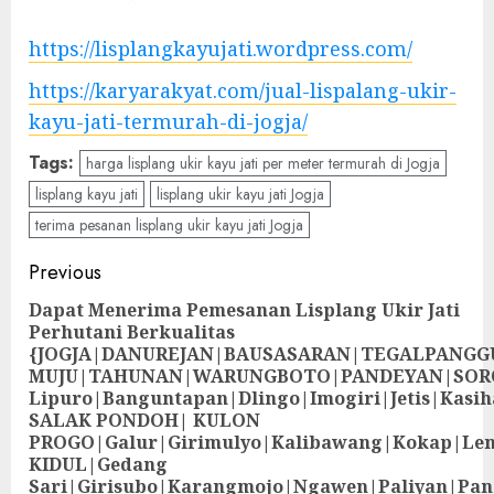
https://lisplangkayujati.wordpress.com/
https://karyarakyat.com/jual-lispalang-ukir-
kayu-jati-termurah-di-jogja/
Tags:
harga lisplang ukir kayu jati per meter termurah di Jogja
lisplang kayu jati
lisplang ukir kayu jati Jogja
terima pesanan lisplang ukir kayu jati Jogja
Previous
Dapat Menerima Pemesanan Lisplang Ukir Jati
Perhutani Berkualitas
{JOGJA|DANUREJAN|BAUSASARAN|TEGALPANG
MUJU|TAHUNAN|WARUNGBOTO|PANDEYAN|SOR
Lipuro|Banguntapan|Dlingo|Imogiri|Jetis
SALAK PONDOH| KULON
PROGO|Galur|Girimulyo|Kalibawang|Kokap|Le
KIDUL|Gedang
Sari|Girisubo|Karangmojo|Ngawen|Paliyan|Pa