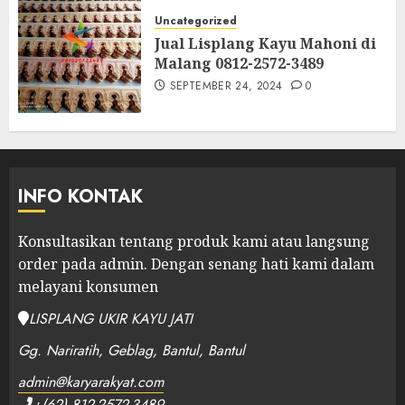
Uncategorized
Jual Lisplang Kayu Mahoni di
Malang 0812-2572-3489
SEPTEMBER 24, 2024
0
INFO KONTAK
Konsultasikan tentang produk kami atau langsung
order pada admin.
Dengan senang hati kami dalam
melayani konsumen
LISPLANG UKIR KAYU JATI
Gg. Nariratih, Geblag, Bantul, Bantul
admin@karyarakyat.com
+(62) 812-2572-3489