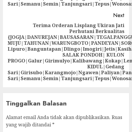
Sari|Semanu|Semin|Tanjungsari|Tepus|Wonosa
Next
Terima Orderan Lisplang Ukiran Jati
Perhutani Berkualitas
{JOGJA|DANUREJAN|BAUSASARAN|TEGALPANG
MUJU|TAHUNAN|WARUNGBOTO|PANDEYAN|SOR
Lipuro|Banguntapan|Dlingo|Imogiri|Jetis
SALAK PONDOH| KULON
PROGO|Galur|Girimulyo|Kalibawang|Kokap|Le
KIDUL|Gedang
Sari|Girisubo|Karangmojo|Ngawen|Paliyan|Pa
Sari|Semanu|Semin|Tanjungsari|Tepus|Wonosa
Tinggalkan Balasan
Alamat email Anda tidak akan dipublikasikan.
Ruas
yang wajib ditandai
*