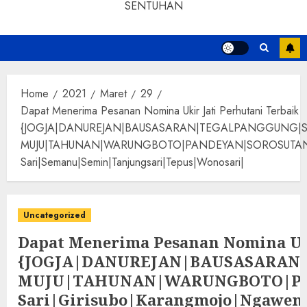
SENTUHAN
Home
2021
Maret
29
Dapat Menerima Pesanan Nomina Ukir Jati Perhutani Terbaik
{JOGJA|DANUREJAN|BAUSASARAN|TEGALPANGGUNG|
MUJU|TAHUNAN|WARUNGBOTO|PANDEYAN|SOROSUTAN|GIWANG
Sari|Semanu|Semin|Tanjungsari|Tepus|Wonosari|
Uncategorized
Dapat Menerima Pesanan Nomina Uki
{JOGJA|DANUREJAN|BAUSASARA
MUJU|TAHUNAN|WARUNGBOTO|PAND
Sari|Girisubo|Karangmojo|Ngawen