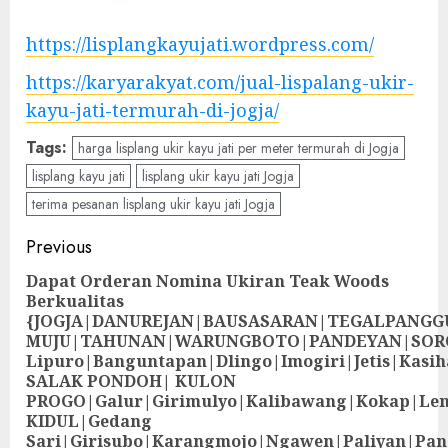
https://lisplangkayujati.wordpress.com/
https://karyarakyat.com/jual-lispalang-ukir-
kayu-jati-termurah-di-jogja/
Tags:
harga lisplang ukir kayu jati per meter termurah di Jogja
lisplang kayu jati
lisplang ukir kayu jati Jogja
terima pesanan lisplang ukir kayu jati Jogja
Previous
Dapat Orderan Nomina Ukiran Teak Woods
Berkualitas
{JOGJA|DANUREJAN|BAUSASARAN|TEGALPANG
MUJU|TAHUNAN|WARUNGBOTO|PANDEYAN|SOR
Lipuro|Banguntapan|Dlingo|Imogiri|Jetis
SALAK PONDOH| KULON
PROGO|Galur|Girimulyo|Kalibawang|Kokap|Le
KIDUL|Gedang
Sari|Girisubo|Karangmojo|Ngawen|Paliyan|Pa