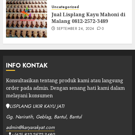
Uncategorized
Jual Lisplang Kayu Mahoni di
Malang 0812-2572-3489
SEPTEMBER 24, 2024
0
INFO KONTAK
Konsultasikan tentang produk kami atau langsung
order pada admin.
Dengan senang hati kami dalam
melayani konsumen
LISPLANG UKIR KAYU JATI
Gg. Nariratih, Geblag, Bantul, Bantul
admin@karyarakyat.com
+(62) 812-2572-3489