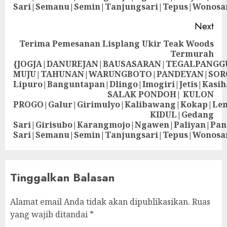
Sari|Semanu|Semin|Tanjungsari|Tepus|Wonosa
Next
Terima Pemesanan Lisplang Ukir Teak Woods
Termurah
{JOGJA|DANUREJAN|BAUSASARAN|TEGALPANG
MUJU|TAHUNAN|WARUNGBOTO|PANDEYAN|SOR
Lipuro|Banguntapan|Dlingo|Imogiri|Jetis
SALAK PONDOH| KULON
PROGO|Galur|Girimulyo|Kalibawang|Kokap|Le
KIDUL|Gedang
Sari|Girisubo|Karangmojo|Ngawen|Paliyan|Pa
Sari|Semanu|Semin|Tanjungsari|Tepus|Wonosa
Tinggalkan Balasan
Alamat email Anda tidak akan dipublikasikan.
Ruas
yang wajib ditandai
*