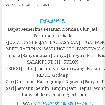
KANJEN
MARET 29, 2021
[pgp_galery]
Dapat Menerima Pesanan Nomina Ukir Jati
Perhutani Terbaik
{JOGJA|DANUREJAN|BAUSASARAN|TEGALPA
MUJU|TAHUNAN|WARUNGBOTO|PANDEYAN|S
Lipuro|Banguntapan|Dlingo|Imogiri|Jeti
SALAK PONDOH| KULON
PROGO|Galur|Girimulyo|Kalibawang|Kokap|
KIDUL|Gedang
Sari|Girisubo|Karangmojo|Ngawen|Paliyan|P
Sari|Semanu|Semin|Tanjungsari|Tepus|Wono
– hanya di karyaanaknegeri.com
Telp. WA
081225723489
/
085801557407
/