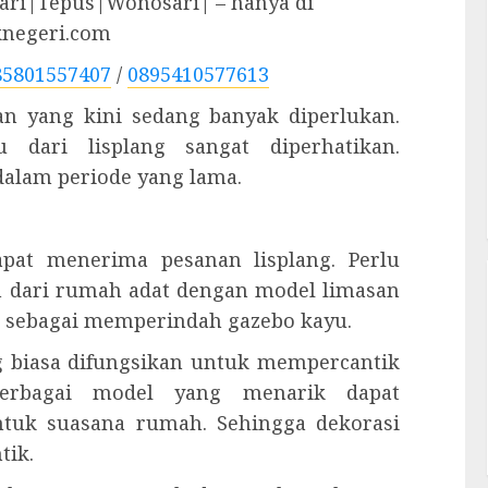
ri|Tepus|Wonosari| – hanya di
knegeri.com
85801557407
/
0895410577613
han yang kini sedang banyak diperlukan.
 dari lisplang sangat diperhatikan.
dalam periode yang lama.
pat menerima pesanan lisplang. Perlu
an dari rumah adat dengan model limasan
kan sebagai memperindah gazebo kayu.
ng biasa difungsikan untuk mempercantik
erbagai model yang menarik dapat
ntuk suasana rumah. Sehingga dekorasi
tik.