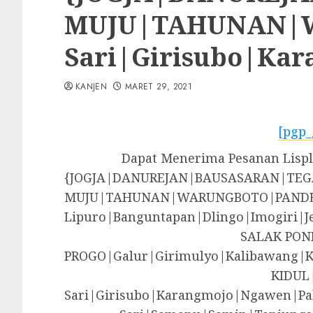
MUJU|TAHUNAN|WA
Sari|Girisubo|Ka
KANJEN
MARET 29, 2021
[pgp_
Dapat Menerima Pesanan Lisp
{JOGJA|DANUREJAN|BAUSASARAN|T
MUJU|TAHUNAN|WARUNGBOTO|PANDE
Lipuro|Banguntapan|Dlingo|Imogir
SALAK PON
PROGO|Galur|Girimulyo|Kalibawang|
KIDUL
Sari|Girisubo|Karangmojo|Ngawen|Pa