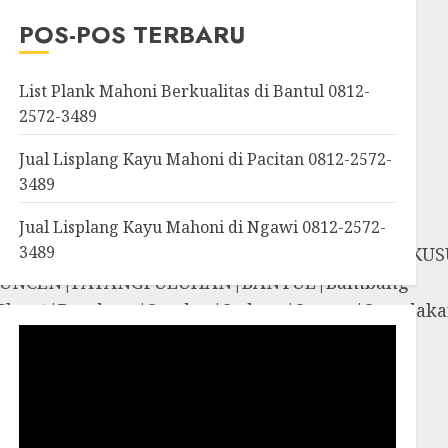
OROSUTAN|GIWANGAN|W
POS-POS TERBARU
an|Panggang|Patuk|Pla
List Plank Mahoni Berkualitas di Bantul 0812-
2572-3489
Jual Lisplang Kayu Mahoni di Pacitan 0812-2572-
3489
Jual Lisplang Kayu Mahoni di Ngawi 0812-2572-
3489
SOSROMENDURAN|PRINGGOKUSUMAN|GONDOKUS
UNCEN|PATANGPULUHAN|BANTUL|Bambang
iyungan|Pleret|Pundong|Sanden|Sedayu|Sew
amigaluh|Sentolo|Temon|Wates|GUNUNG
i|Rongkop|Sapto