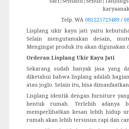
Sari|Semanu|Semin|Tanjungsa
karyaana
Telp. WA
081225723489
/
0
Lisplang ukir kayu jati yaitu kebutu
Selain mengutamakan desain, mutu
Mengingat produk itu akan digunakan 
Orderan Lisplang Ukir Kayu Jati
Sekarang sudah banyak jasa yang da
diketahui bahwa lisplang adalah bagi
atau joglo. Selain itu, bisa dimanfaat
Lisplang identik dengan furniture ya
bentuk rumah. Terlebih adanya b
memperlihatkan kesan lebih hidup u
rumah akan lebih tersusun rapi dan can