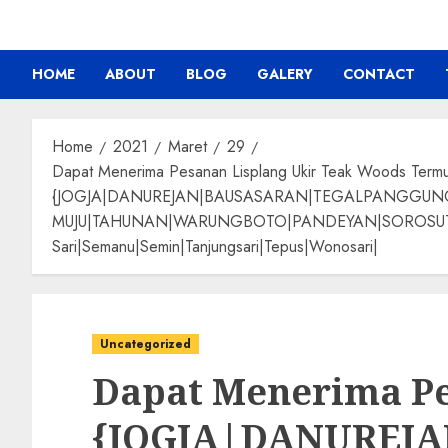
HOME
ABOUT
BLOG
GALERY
CONTACT
Home
2021
Maret
29
Dapat Menerima Pesanan Lisplang Ukir Teak Woods Term
{JOGJA|DANUREJAN|BAUSASARAN|TEGALPANGGU
MUJU|TAHUNAN|WARUNGBOTO|PANDEYAN|SOROSUTAN|GIW
Sari|Semanu|Semin|Tanjungsari|Tepus|Wonosari|
Uncategorized
Dapat Menerima Pe
{JOGJA|DANUREJ