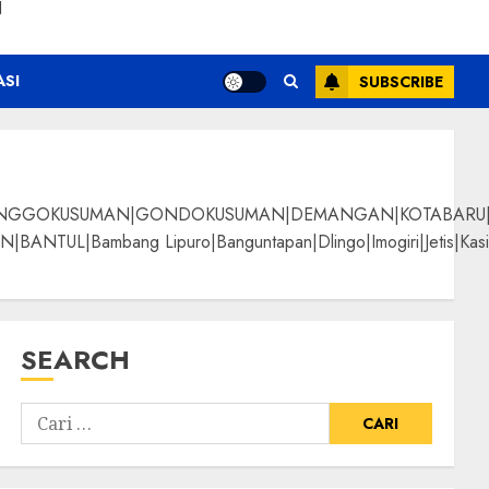
N
ASI
SUBSCRIBE
NGGOKUSUMAN|GONDOKUSUMAN|DEMANGAN|KOTABARU|KLI
g Lipuro|Banguntapan|Dlingo|Imogiri|Jetis|Kasihan|Kre
SEARCH
eak Woods Termurah
ALPANGGUNG|SURYATM