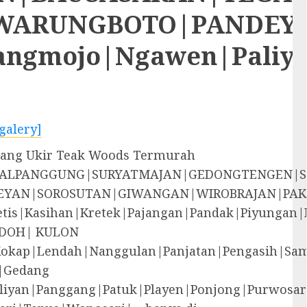
RUNGBOTO|PANDEYAN|S
rangmojo|Ngawen|Paliy
galery]
lang Ukir Teak Woods Termurah
EGALPANGGUNG|SURYATMAJAN|GEDONGTENGEN|
YAN|SOROSUTAN|GIWANGAN|WIROBRAJAN|PAK
i|Jetis|Kasihan|Kretek|Pajangan|Pandak|P
DOH| KULON
Kokap|Lendah|Nanggulan|Panjatan|Pengasih|S
|Gedang
liyan|Panggang|Patuk|Playen|Ponjong|Purwosar