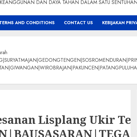
KEANGGUNAN DAN DAYA TAHAN DALAM SATU SENTUHA
TERMS AND CONDITIONS
CONTACT US
KEBIJAKAN PRIV
urah
NG|SURYATMAJAN|GEDONGTENGEN|SOSROMENDURAN|PRI
ANGAN|WIROBRAJAN|PAKUNCEN|PATANGPULUHAN|BANTUL|Bamban
sanan Lisplang Ukir T
AN|BAUSASARAN|TEG