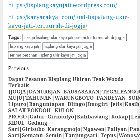
https://lisplangkayujati.wordpress.com/
https://karyarakyat.com/jual-lispalang-ukir-
kayu-jati-termurah-di-jogja/
Tags:
harga lisplang ukir kayu jati per meter termurah di Jogja
lisplang kayu jati
lisplang ukir kayu jati Jogja
terima pesanan lisplang ukir kayu jati Jogja
Previous
Dapat Pesanan Risplang Ukiran Teak Woods
Terbaik
{JOGJA|DANUREJAN|BAUSASARAN|TEGALPANG
MUJU|TAHUNAN|WARUNGBOTO|PANDEYAN|SOR
Lipuro|Banguntapan|Dlingo|Imogiri|Jetis
SALAK PONDOH| KULON
PROGO|Galur|Girimulyo|Kalibawang|Kokap|Le
KIDUL|Gedang
Sari|Girisubo|Karangmojo|Ngawen|Paliyan|Pa
Sari|Semanu|Semin|Tanjungsari|Tepus|Wonosa