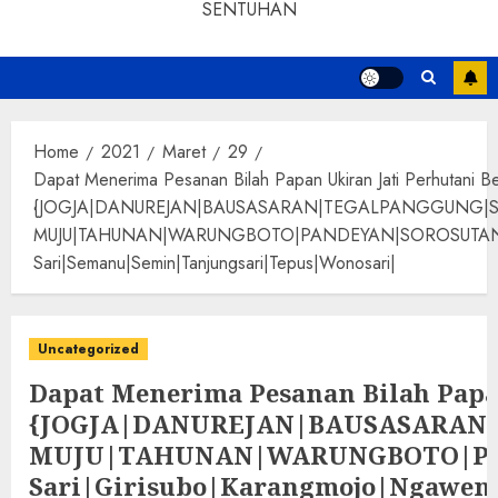
SENTUHAN
Home
2021
Maret
29
Dapat Menerima Pesanan Bilah Papan Ukiran Jati Perhutani Be
{JOGJA|DANUREJAN|BAUSASARAN|TEGALPANGGUNG|
MUJU|TAHUNAN|WARUNGBOTO|PANDEYAN|SOROSUTAN|GIWANG
Sari|Semanu|Semin|Tanjungsari|Tepus|Wonosari|
Uncategorized
Dapat Menerima Pesanan Bilah Papan
{JOGJA|DANUREJAN|BAUSASARA
MUJU|TAHUNAN|WARUNGBOTO|PAND
Sari|Girisubo|Karangmojo|Ngawen