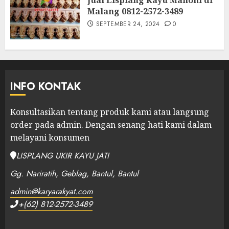
Malang 0812-2572-3489
SEPTEMBER 24, 2024
0
INFO KONTAK
Konsultasikan tentang produk kami atau langsung
order pada admin.
Dengan senang hati kami dalam
melayani konsumen
LISPLANG UKIR KAYU JATI
Gg. Nariratih, Geblag, Bantul, Bantul
admin@karyarakyat.com
+(62) 812-2572-3489