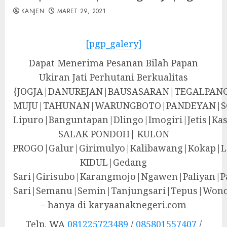
KANJEN
MARET 29, 2021
[pgp_galery]
Dapat Menerima Pesanan Bilah Papan
Ukiran Jati Perhutani Berkualitas
{JOGJA|DANUREJAN|BAUSASARAN|TEGALPA
MUJU|TAHUNAN|WARUNGBOTO|PANDEYAN|S
Lipuro|Banguntapan|Dlingo|Imogiri|Jeti
SALAK PONDOH| KULON
PROGO|Galur|Girimulyo|Kalibawang|Kokap|
KIDUL|Gedang
Sari|Girisubo|Karangmojo|Ngawen|Paliyan|P
Sari|Semanu|Semin|Tanjungsari|Tepus|Wono
– hanya di karyaanaknegeri.com
Telp. WA
081225723489
/
085801557407
/