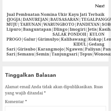
Next
Jual Pembuatan Nomina Ukir Kayu Jati Terbaik
{JOGJA|DANUREJAN|BAUSASARAN|TEGALPANG
MUJU|TAHUNAN|WARUNGBOTO|PANDEYAN|SOR
Lipuro|Banguntapan|Dlingo|Imogiri|Jetis
SALAK PONDOH| KULON
PROGO|Galur|Girimulyo|Kalibawang|Kokap|Le
KIDUL|Gedang
Sari|Girisubo|Karangmojo|Ngawen|Paliyan|Pa
Sari|Semanu|Semin|Tanjungsari|Tepus|Wonosa
Tinggalkan Balasan
Alamat email Anda tidak akan dipublikasikan.
Ruas
yang wajib ditandai
*
Komentar
*