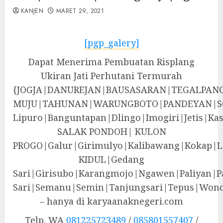
KANJEN
MARET 29, 2021
[pgp_galery]
Dapat Menerima Pembuatan Risplang
Ukiran Jati Perhutani Termurah
{JOGJA|DANUREJAN|BAUSASARAN|TEGALPA
MUJU|TAHUNAN|WARUNGBOTO|PANDEYAN|S
Lipuro|Banguntapan|Dlingo|Imogiri|Jeti
SALAK PONDOH| KULON
PROGO|Galur|Girimulyo|Kalibawang|Kokap|
KIDUL|Gedang
Sari|Girisubo|Karangmojo|Ngawen|Paliyan|P
Sari|Semanu|Semin|Tanjungsari|Tepus|Wono
– hanya di karyaanaknegeri.com
Telp. WA
081225723489
/
085801557407
/