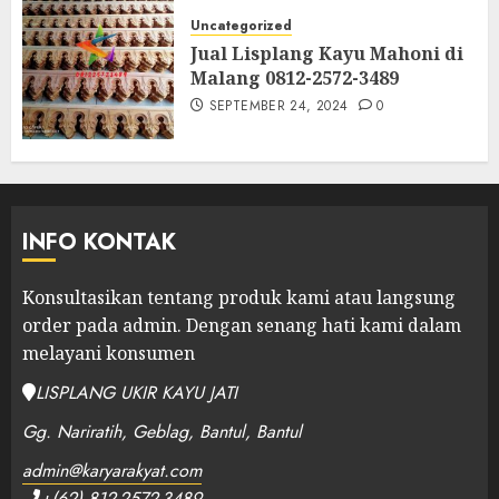
Uncategorized
Jual Lisplang Kayu Mahoni di
Malang 0812-2572-3489
SEPTEMBER 24, 2024
0
INFO KONTAK
Konsultasikan tentang produk kami atau langsung
order pada admin.
Dengan senang hati kami dalam
melayani konsumen
LISPLANG UKIR KAYU JATI
Gg. Nariratih, Geblag, Bantul, Bantul
admin@karyarakyat.com
+(62) 812-2572-3489