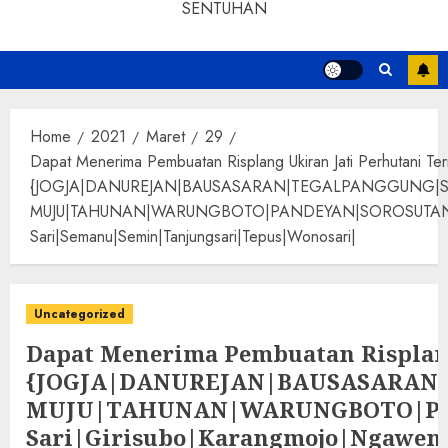
SENTUHAN
Home
2021
Maret
29
Dapat Menerima Pembuatan Risplang Ukiran Jati Perhutani Te
{JOGJA|DANUREJAN|BAUSASARAN|TEGALPANGGUNG|
MUJU|TAHUNAN|WARUNGBOTO|PANDEYAN|SOROSUTAN|GIWANG
Sari|Semanu|Semin|Tanjungsari|Tepus|Wonosari|
Uncategorized
Dapat Menerima Pembuatan Risplan
{JOGJA|DANUREJAN|BAUSASARA
MUJU|TAHUNAN|WARUNGBOTO|PAND
Sari|Girisubo|Karangmojo|Ngawen