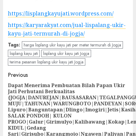
https://lisplangkayujati.wordpress.com/
https://karyarakyat.com/jual-lispalang-ukir-
kayu-jati-termurah-di-jogja/
Tags:
harga lisplang ukir kayu jati per meter termurah di Jogja
lisplang kayu jati
lisplang ukir kayu jati Jogja
terima pesanan lisplang ukir kayu jati Jogja
Previous
Dapat Menerima Pembuatan Bilah Papan Ukir
Jati Perhutani Berkualitas
{JOGJA|DANUREJAN|BAUSASARAN|TEGALPANG
MUJU|TAHUNAN|WARUNGBOTO|PANDEYAN|SOR
Lipuro|Banguntapan|Dlingo|Imogiri|Jetis
SALAK PONDOH| KULON
PROGO|Galur|Girimulyo|Kalibawang|Kokap|Le
KIDUL|Gedang
Sari|Girisubo|Karangmojo|Ngawen|Paliyan|Pa