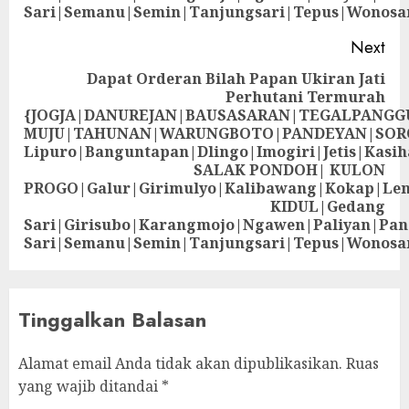
Sari|Semanu|Semin|Tanjungsari|Tepus|Wonosa
Next
Dapat Orderan Bilah Papan Ukiran Jati
Perhutani Termurah
{JOGJA|DANUREJAN|BAUSASARAN|TEGALPANG
MUJU|TAHUNAN|WARUNGBOTO|PANDEYAN|SOR
Lipuro|Banguntapan|Dlingo|Imogiri|Jetis
SALAK PONDOH| KULON
PROGO|Galur|Girimulyo|Kalibawang|Kokap|Le
KIDUL|Gedang
Sari|Girisubo|Karangmojo|Ngawen|Paliyan|Pa
Sari|Semanu|Semin|Tanjungsari|Tepus|Wonosa
Tinggalkan Balasan
Alamat email Anda tidak akan dipublikasikan.
Ruas
yang wajib ditandai
*