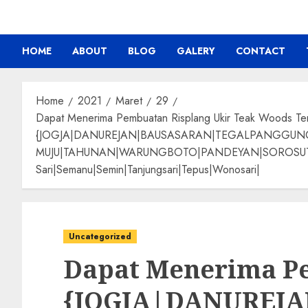
HOME
ABOUT
BLOG
GALERY
CONTACT
Home
2021
Maret
29
Dapat Menerima Pembuatan Risplang Ukir Teak Woods Te
{JOGJA|DANUREJAN|BAUSASARAN|TEGALPANGGU
MUJU|TAHUNAN|WARUNGBOTO|PANDEYAN|SOROSUTAN|GIW
Sari|Semanu|Semin|Tanjungsari|Tepus|Wonosari|
Uncategorized
Dapat Menerima Pe
{JOGJA|DANUREJ