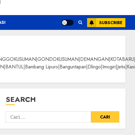
N
ASI
SUBSCRIBE
NGGOKUSUMAN|GONDOKUSUMAN|DEMANGAN|KOTABARU|KLI
g Lipuro|Banguntapan|Dlingo|Imogiri|Jetis|Kasihan|Kre
SEARCH
 Teak Woods Terbaik
ALPANGGUNG|SURYATM