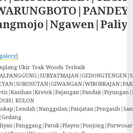
RUNGBOTO|PANDEYAN|S
rangmojo|Ngawen|Paliy
galery]
splang Ukir Teak Woods Terbaik
EGALPANGGUNG|SURYATMAJAN|GEDONGTENGEN|
YAN|SOROSUTAN|GIWANGAN|WIROBRAJAN|PAK
i|Jetis|Kasihan|Kretek|Pajangan|Pandak|P
DOH| KULON
Kokap|Lendah|Nanggulan|Panjatan|Pengasih|S
|Gedang
liyan|Panggang|Patuk|Playen|Ponjong|Purwosar