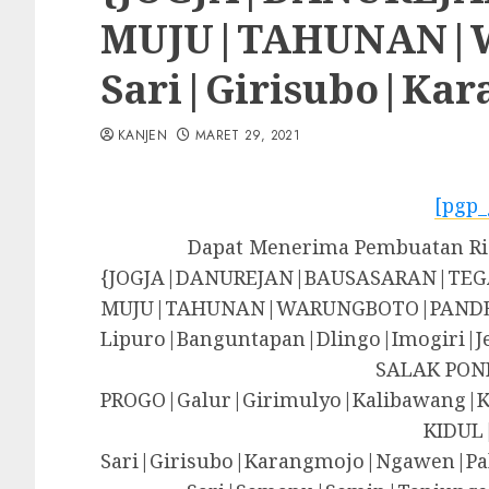
MUJU|TAHUNAN|WA
Sari|Girisubo|Ka
KANJEN
MARET 29, 2021
[pgp_
Dapat Menerima Pembuatan Ri
{JOGJA|DANUREJAN|BAUSASARAN|T
MUJU|TAHUNAN|WARUNGBOTO|PANDE
Lipuro|Banguntapan|Dlingo|Imogir
SALAK PON
PROGO|Galur|Girimulyo|Kalibawang|
KIDUL
Sari|Girisubo|Karangmojo|Ngawen|Pa