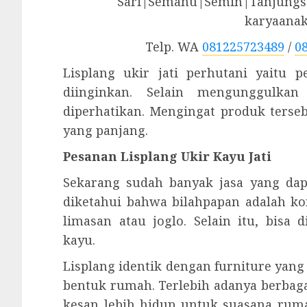
Sari|Semanu|Semin|Tanjungsa
karyaana
Telp. WA
081225723489
/
0
Lisplang ukir jati perhutani yaitu 
diinginkan. Selain mengunggulkan
diperhatikan. Mengingat produk ters
yang panjang.
Pesanan Lisplang Ukir Kayu Jati
Sekarang sudah banyak jasa yang dap
diketahui bahwa bilahpapan adalah 
limasan atau joglo. Selain itu, bis
kayu.
Lisplang identik dengan furniture ya
bentuk rumah. Terlebih adanya berbag
kesan lebih hidup untuk suasana rum