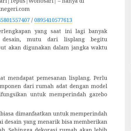
ri|Tepus|Wonosari| – hanya di
knegeri.com
85801557407
/
0895410577613
perlengkapan yang saat ini lagi banyak
 desain, mutu dari lisplang begitu
ebut akan digunakan dalam jangka waktu
at mendapat pemesanan lisplang. Perlu
komponen dari rumah adat dengan model
a difungsikan untuk memperindah gazebo
ng biasa dimanfaatkan untuk memperindah
ai desain yang menarik bisa memberikan
ah. Sehingga dekorasi rumah akan lebih