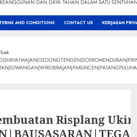
KEANGGUNAN DAN DAYA TAHAN DALAM SATU SENTUHA
TERMS AND CONDITIONS
CONTACT US
KEBIJAKAN PRIV
rbaik
NG|SURYATMAJAN|GEDONGTENGEN|SOSROMENDURAN|PRI
ANGAN|WIROBRAJAN|PAKUNCEN|PATANGPULUHAN|BANTUL|Bamban
mbuatan Risplang Ukir
AN|BAUSASARAN|TEG