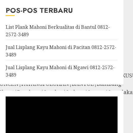
OROSUTAN|GIWANGAN|W
POS-POS TERBARU
an|Panggang|Patuk|Pla
List Plank Mahoni Berkualitas di Bantul 0812-
2572-3489
Jual Lisplang Kayu Mahoni di Pacitan 0812-2572-
3489
Jual Lisplang Kayu Mahoni di Ngawi 0812-2572-
3489
SOSROMENDURAN|PRINGGOKUSUMAN|GONDOKUS
UNCEN|PATANGPULUHAN|BANTUL|Bambang
iyungan|Pleret|Pundong|Sanden|Sedayu|Sew
amigaluh|Sentolo|Temon|Wates|GUNUNG
i|Rongkop|Sapto