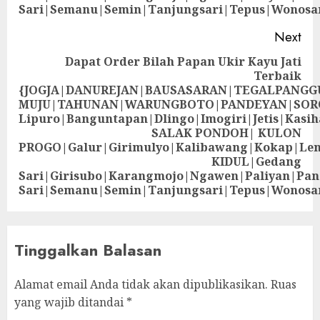
Sari|Semanu|Semin|Tanjungsari|Tepus|Wonosa
Next
Dapat Order Bilah Papan Ukir Kayu Jati
Terbaik
{JOGJA|DANUREJAN|BAUSASARAN|TEGALPANG
MUJU|TAHUNAN|WARUNGBOTO|PANDEYAN|SOR
Lipuro|Banguntapan|Dlingo|Imogiri|Jetis
SALAK PONDOH| KULON
PROGO|Galur|Girimulyo|Kalibawang|Kokap|Le
KIDUL|Gedang
Sari|Girisubo|Karangmojo|Ngawen|Paliyan|Pa
Sari|Semanu|Semin|Tanjungsari|Tepus|Wonosa
Tinggalkan Balasan
Alamat email Anda tidak akan dipublikasikan.
Ruas
yang wajib ditandai
*