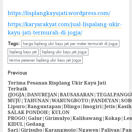
https://lisplangkayujati.wordpress.com/
https://karyarakyat.com/jual-lispalang-ukir-
kayu-jati-termurah-di-jogja/
Tags:
harga lisplang ukir kayu jati per meter termurah di Jogja
lisplang kayu jati
lisplang ukir kayu jati Jogja
terima pesanan lisplang ukir kayu jati Jogja
Previous
Terima Pesanan Risplang Ukir Kayu Jati
Terbaik
{JOGJA|DANUREJAN|BAUSASARAN|TEGALPANG
MUJU|TAHUNAN|WARUNGBOTO|PANDEYAN|SOR
Lipuro|Banguntapan|Dlingo|Imogiri|Jetis
SALAK PONDOH| KULON
PROGO|Galur|Girimulyo|Kalibawang|Kokap|Le
KIDUL|Gedang
Sari|Girisubo|Karangmojo|Ngawen|Paliyan|Pa