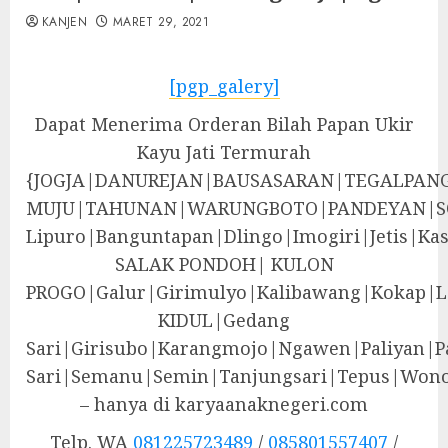
KANJEN
MARET 29, 2021
[pgp_galery]
Dapat Menerima Orderan Bilah Papan Ukir
Kayu Jati Termurah
{JOGJA|DANUREJAN|BAUSASARAN|TEGALPA
MUJU|TAHUNAN|WARUNGBOTO|PANDEYAN|S
Lipuro|Banguntapan|Dlingo|Imogiri|Jeti
SALAK PONDOH| KULON
PROGO|Galur|Girimulyo|Kalibawang|Kokap|
KIDUL|Gedang
Sari|Girisubo|Karangmojo|Ngawen|Paliyan|P
Sari|Semanu|Semin|Tanjungsari|Tepus|Wono
– hanya di karyaanaknegeri.com
Telp. WA
081225723489
/
085801557407
/