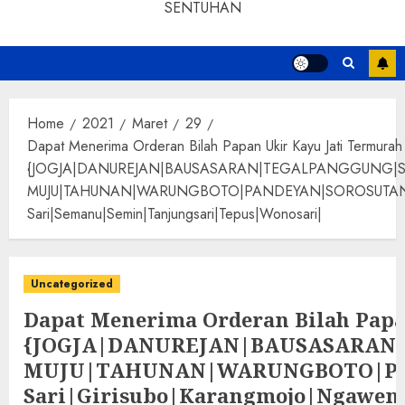
SENTUHAN
Home
2021
Maret
29
Dapat Menerima Orderan Bilah Papan Ukir Kayu Jati Termurah
{JOGJA|DANUREJAN|BAUSASARAN|TEGALPANGGUNG|
MUJU|TAHUNAN|WARUNGBOTO|PANDEYAN|SOROSUTAN|GIWANG
Sari|Semanu|Semin|Tanjungsari|Tepus|Wonosari|
Uncategorized
Dapat Menerima Orderan Bilah Papa
{JOGJA|DANUREJAN|BAUSASARA
MUJU|TAHUNAN|WARUNGBOTO|PAND
Sari|Girisubo|Karangmojo|Ngawen