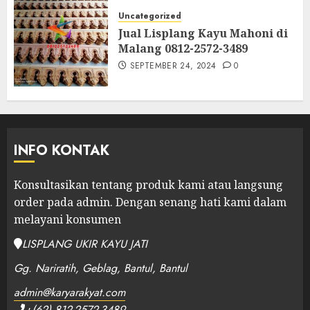
Uncategorized
Jual Lisplang Kayu Mahoni di
Malang 0812-2572-3489
SEPTEMBER 24, 2024
0
INFO KONTAK
Konsultasikan tentang produk kami atau langsung
order pada admin.
Dengan senang hati kami dalam
melayani konsumen
LISPLANG UKIR KAYU JATI
Gg. Nariratih, Geblag, Bantul, Bantul
admin@karyarakyat.com
+(62) 812-2572-3489