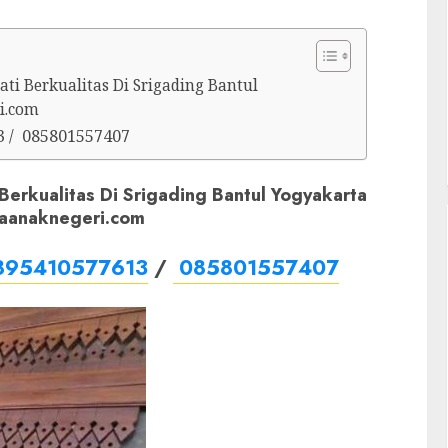
ti Berkualitas Di Srigading Bantul
i.com
3 / 085801557407
 Berkualitas Di Srigading Bantul Yogyakarta
yaanaknegeri.com
895410577613
/
085801557407