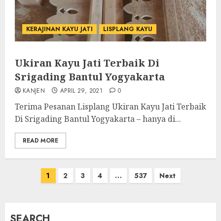
KERAJINAN KAYU JATI
LISPLANG KAYU
Ukiran Kayu Jati Terbaik Di
Srigading Bantul Yogyakarta
KANJEN
APRIL 29, 2021
0
Terima Pesanan Lisplang Ukiran Kayu Jati Terbaik
Di Srigading Bantul Yogyakarta – hanya di...
READ MORE
1
2
3
4
…
537
Next
SEARCH