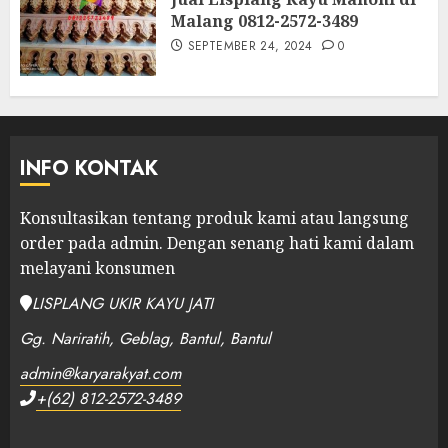
Malang 0812-2572-3489
SEPTEMBER 24, 2024
0
INFO KONTAK
Konsultasikan tentang produk kami atau langsung
order pada admin.
Dengan senang hati kami dalam
melayani konsumen
LISPLANG UKIR KAYU JATI
Gg. Nariratih, Geblag, Bantul, Bantul
admin@karyarakyat.com
+(62) 812-2572-3489