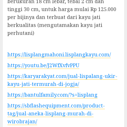
berukuran 18 cm lebar, tebal 2 cm dan
tinggi 30 cm, untuk harga mulai Rp 125.000
per bijinya dan terbuat dari kayu jati
berkualitas (mengutamakan kayu jati
perhutani)
https://lisplangmahoni.lisplangkayu.com/
https://youtu.be/J2WfXvfvPPU
https://karyarakyat.com/jual-lispalang-ukir-
kayu-jati-termurah-di-jogja/
https://bantulfamily.com/?s=lisplang
https://sbflashequipment.com/product-
tag/jual-aneka-lisplang-murah-di-
wirobrajan/