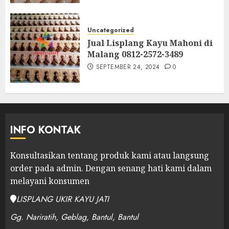
Uncategorized
Jual Lisplang Kayu Mahoni di
Malang 0812-2572-3489
SEPTEMBER 24, 2024
0
INFO KONTAK
Konsultasikan tentang produk kami atau langsung
order pada admin.
Dengan senang hati kami dalam
melayani konsumen
LISPLANG UKIR KAYU JATI
Gg. Nariratih, Geblag, Bantul, Bantul