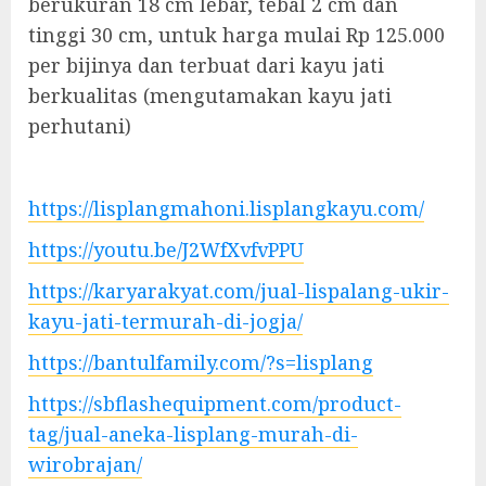
berukuran 18 cm lebar, tebal 2 cm dan
tinggi 30 cm, untuk harga mulai Rp 125.000
per bijinya dan terbuat dari kayu jati
berkualitas (mengutamakan kayu jati
perhutani)
https://lisplangmahoni.lisplangkayu.com/
https://youtu.be/J2WfXvfvPPU
https://karyarakyat.com/jual-lispalang-ukir-
kayu-jati-termurah-di-jogja/
https://bantulfamily.com/?s=lisplang
https://sbflashequipment.com/product-
tag/jual-aneka-lisplang-murah-di-
wirobrajan/