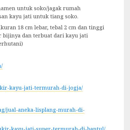
rnamen untuk soko/jagak rumah
an kayu jati untuk tiang soko.
kuran 18 cm lebar, tebal 2 cm dan tinggi
 bijinya dan terbuat dari kayu jati
erhutani)
/
ukir-kayu-jati-termurah-di-jogja/
ag/jual-aneka-lisplang-murah-di-
-ukir-kayu-jati-super-termurah-di-bantul/