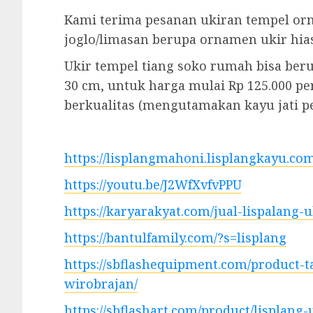
Kami terima pesanan ukiran tempel o
joglo/limasan berupa ornamen ukir hias
Ukir tempel tiang soko rumah bisa beru
30 cm, untuk harga mulai Rp 125.000 per
berkualitas (mengutamakan kayu jati p
https://lisplangmahoni.lisplangkayu.com
https://youtu.be/J2WfXvfvPPU
https://karyarakyat.com/jual-lispalang-
https://bantulfamily.com/?s=lisplang
https://sbflashequipment.com/product-t
wirobrajan/
https://sbflashart.com/product/lisplang