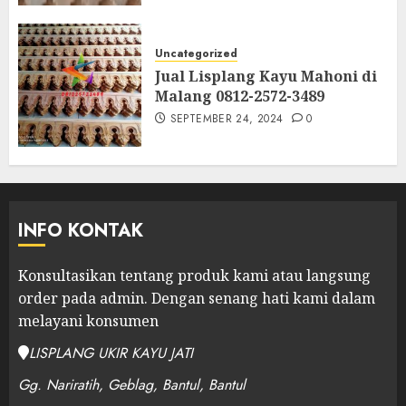
Uncategorized
Jual Lisplang Kayu Mahoni di
Malang 0812-2572-3489
SEPTEMBER 24, 2024
0
INFO KONTAK
Konsultasikan tentang produk kami atau langsung
order pada admin.
Dengan senang hati kami dalam
melayani konsumen
LISPLANG UKIR KAYU JATI
Gg. Nariratih, Geblag, Bantul, Bantul