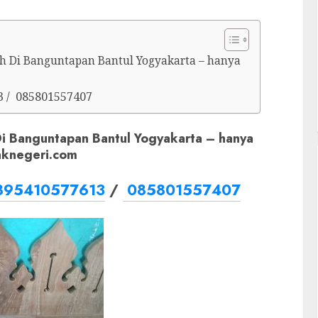
rah Di Banguntapan Bantul Yogyakarta – hanya
3 / 085801557407
 Di Banguntapan Bantul Yogyakarta – hanya
aknegeri.com
895410577613
/
085801557407