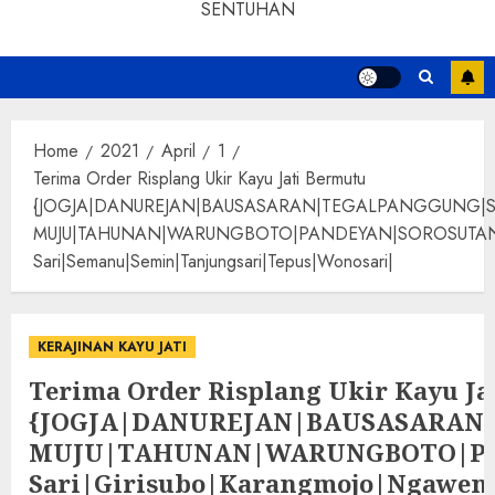
SENTUHAN
Home
2021
April
1
Terima Order Risplang Ukir Kayu Jati Bermutu
{JOGJA|DANUREJAN|BAUSASARAN|TEGALPANGGUNG|
MUJU|TAHUNAN|WARUNGBOTO|PANDEYAN|SOROSUTAN|GIWANG
Sari|Semanu|Semin|Tanjungsari|Tepus|Wonosari|
KERAJINAN KAYU JATI
Terima Order Risplang Ukir Kayu Ja
{JOGJA|DANUREJAN|BAUSASARA
MUJU|TAHUNAN|WARUNGBOTO|PAND
Sari|Girisubo|Karangmojo|Ngawen