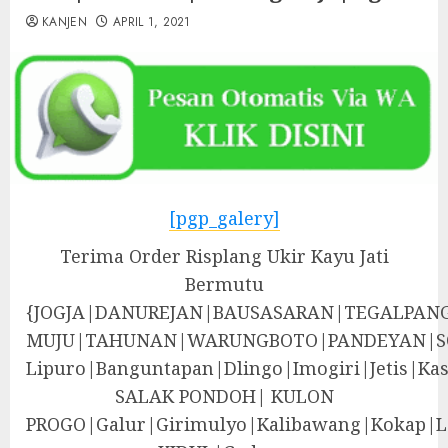
KANJEN
APRIL 1, 2021
[pgp_galery]
Terima Order Risplang Ukir Kayu Jati
Bermutu
{JOGJA|DANUREJAN|BAUSASARAN|TEGALPA
MUJU|TAHUNAN|WARUNGBOTO|PANDEYAN|S
Lipuro|Banguntapan|Dlingo|Imogiri|Jeti
SALAK PONDOH| KULON
PROGO|Galur|Girimulyo|Kalibawang|Kokap|