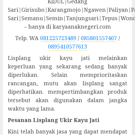
KIDUL|Gedang
Sari|Girisubo|Karangmojo|Ngawen|Paliyan|P
Sari|Semanu|Semin|Tanjungsari|Tepus|Wono
– hanya di karyaanaknegeri.com
Telp. WA
081225723489
/
085801557407
/
0895410577613
Lisplang ukir kayu jati melainkan
keperluan yang sekarang sedang banyak
diperlukan. Selain memprioritaskan
rancangan, mutu akan lisplang sangat
diperhatikan. mempertimbangkan produk
tersebut akan digunakan dalam jangka
waktu yang lama.
Pesanan Lisplang Ukir Kayu Jati
Kini telah banyak jasa yang dapat mendapat