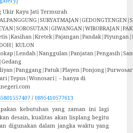
galery]
g Ukir Kayu Jati Termurah
EGALPANGGUNG|SURYATMAJAN|GEDONGTENGEN|
YAN|SOROSUTAN|GIWANGAN|WIROBRAJAN|PAK
i|Jetis|Kasihan|Kretek|Pajangan|Pandak|P
DOH| KULON
Kokap|Lendah|Nanggulan|Panjatan|Pengasih|S
|Gedang
liyan|Panggang|Patuk|Playen|Ponjong|Purwosar
ri|Tepus|Wonosari| – hanya di
knegeri.com
85801557407
/
0895410577613
rupakan kebutuhan yang zaman ini lagi
an desain, kualitas akan lisplang begitu
akan digunakan dalam jangka waktu yang