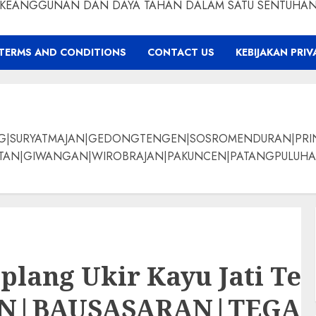
KEANGGUNAN DAN DAYA TAHAN DALAM SATU SENTUHA
TERMS AND CONDITIONS
CONTACT US
KEBIJAKAN PRIV
NG|SURYATMAJAN|GEDONGTENGEN|SOSROMENDURAN|PRI
ANGAN|WIROBRAJAN|PAKUNCEN|PATANGPULUHAN|BANTUL|Bamban
plang Ukir Kayu Jati T
AN|BAUSASARAN|TEG