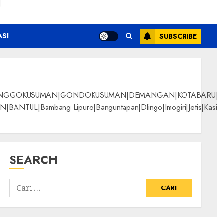
N
ASI
SUBSCRIBE
NGGOKUSUMAN|GONDOKUSUMAN|DEMANGAN|KOTABARU|KLI
g Lipuro|Banguntapan|Dlingo|Imogiri|Jetis|Kasihan|Kre
SEARCH
ermurah
ALPANGGUNG|SURYATM