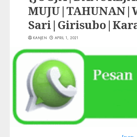
MUJU|TAHUNAN|WA
Sari|Girisubo|Ka
KANJEN
APRIL 1, 2021