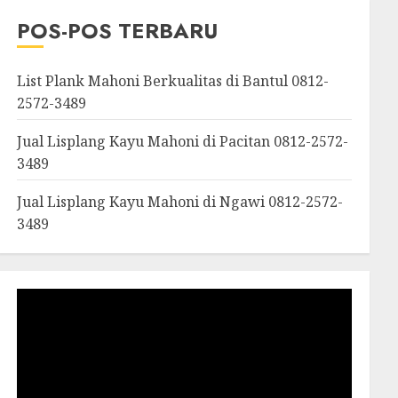
OROSUTAN|GIWANGAN|W
POS-POS TERBARU
an|Panggang|Patuk|Pla
List Plank Mahoni Berkualitas di Bantul 0812-
2572-3489
Jual Lisplang Kayu Mahoni di Pacitan 0812-2572-
3489
Jual Lisplang Kayu Mahoni di Ngawi 0812-2572-
3489