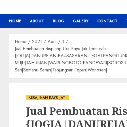
HOME
ABOUT
BLOG
GALERY
CONTACT
Home
2021
April
1
Jual Pembuatan Risplang Ukir Kayu Jati Termurah
{JOGJA|DANUREJAN|BAUSASARAN|TEGALPANGGU
MUJU|TAHUNAN|WARUNGBOTO|PANDEYAN|SOROSUTAN|GIW
Sari|Semanu|Semin|Tanjungsari|Tepus|Wonosari|
KERAJINAN KAYU JATI
Jual Pembuatan Ris
{JOGJA|DANUREJ