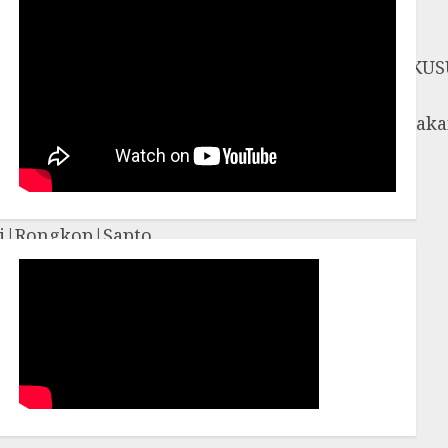
SOSROMENDURAN|PRINGGOKUSUMAN|GONDOKUS
UNCEN|PATANGPULUHAN|BANTUL|Bambang
iyungan|Pleret|Pundong|Sanden|Sedayu|Sew
amigaluh|Sentolo|Temon|Wates|GUNUNG
i|Rongkop|Sapto