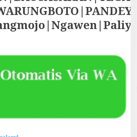
RUNGBOTO|PANDEYAN|S
rangmojo|Ngawen|Paliy