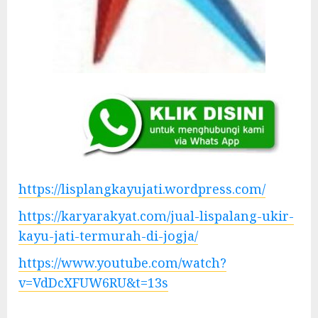
https://lisplangkayujati.wordpress.com/
https://karyarakyat.com/jual-lispalang-ukir-
kayu-jati-termurah-di-jogja/
https://www.youtube.com/watch?
v=VdDcXFUW6RU&t=13s