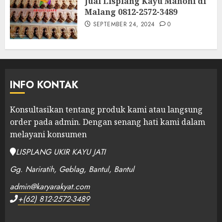
Jual Lisplang Kayu Mahoni di
Malang 0812-2572-3489
SEPTEMBER 24, 2024
0
INFO KONTAK
Konsultasikan tentang produk kami atau langsung
order pada admin.
Dengan senang hati kami dalam
melayani konsumen
LISPLANG UKIR KAYU JATI
Gg. Nariratih, Geblag, Bantul, Bantul
admin@karyarakyat.com
+(62) 812-2572-3489