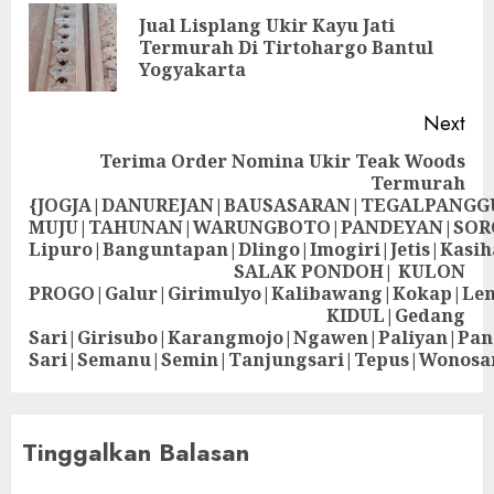
Jual Lisplang Ukir Kayu Jati
Termurah Di Tirtohargo Bantul
Yogyakarta
Next
Terima Order Nomina Ukir Teak Woods
Termurah
{JOGJA|DANUREJAN|BAUSASARAN|TEGALPANG
MUJU|TAHUNAN|WARUNGBOTO|PANDEYAN|SOR
Lipuro|Banguntapan|Dlingo|Imogiri|Jetis
SALAK PONDOH| KULON
PROGO|Galur|Girimulyo|Kalibawang|Kokap|Le
KIDUL|Gedang
Sari|Girisubo|Karangmojo|Ngawen|Paliyan|Pa
Sari|Semanu|Semin|Tanjungsari|Tepus|Wonosa
Tinggalkan Balasan