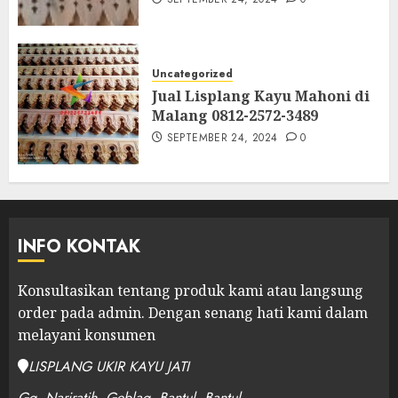
Uncategorized
Jual Lisplang Kayu Mahoni di
Malang 0812-2572-3489
SEPTEMBER 24, 2024
0
INFO KONTAK
Konsultasikan tentang produk kami atau langsung
order pada admin.
Dengan senang hati kami dalam
melayani konsumen
LISPLANG UKIR KAYU JATI
Gg. Nariratih, Geblag, Bantul, Bantul