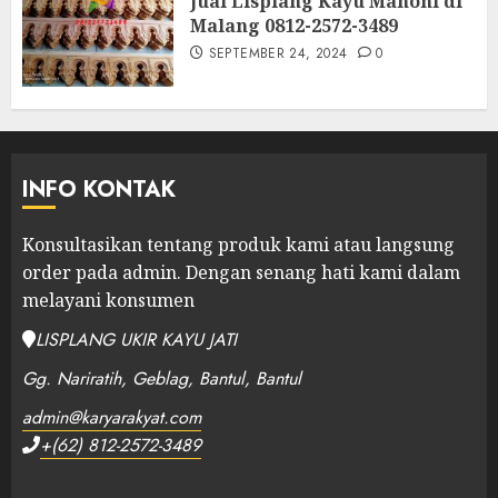
Jual Lisplang Kayu Mahoni di
Malang 0812-2572-3489
SEPTEMBER 24, 2024
0
INFO KONTAK
Konsultasikan tentang produk kami atau langsung
order pada admin.
Dengan senang hati kami dalam
melayani konsumen
LISPLANG UKIR KAYU JATI
Gg. Nariratih, Geblag, Bantul, Bantul
admin@karyarakyat.com
+(62) 812-2572-3489