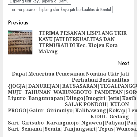
Lisplang ukir kayu Jepara di Bantul
Terima pesanan lisplang ukir kayu jati berkualitas di Bantul
Previous
TERIMA PESANAN LISPLANG UKIR
KAYU JATI BERKUALITAS DAN
TERMURAH DI Kec. Klojen Kota
Malang
Next
Dapat Menerima Pemesanan Nomina Ukir Jati
Perhutani Berkualitas
{JOGJA|DANUREJAN|BAUSASARAN|TEGALPANG
MUJU|TAHUNAN|WARUNGBOTO|PANDEYAN|SOR
Lipuro|Banguntapan|Dlingo|Imogiri|Jetis
SALAK PONDOH| KULON
PROGO|Galur|Girimulyo|Kalibawang|Kokap|Le
KIDUL|Gedang
Sari|Girisubo|Karangmojo|Ngawen|Paliyan|Pa
Sari|Semanu|Semin|Tanjungsari|Tepus|Wonosa