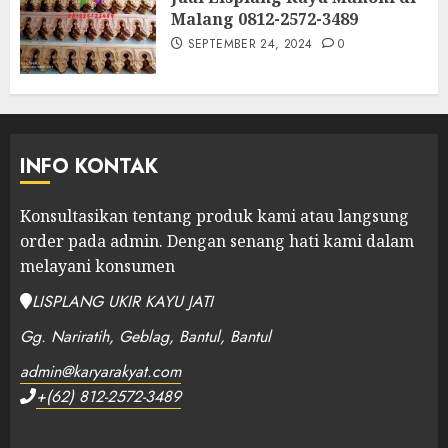
Malang 0812-2572-3489
SEPTEMBER 24, 2024
0
INFO KONTAK
Konsultasikan tentang produk kami atau langsung
order pada admin.
Dengan senang hati kami dalam
melayani konsumen
LISPLANG UKIR KAYU JATI
Gg. Nariratih, Geblag, Bantul, Bantul
admin@karyarakyat.com
+(62) 812-2572-3489