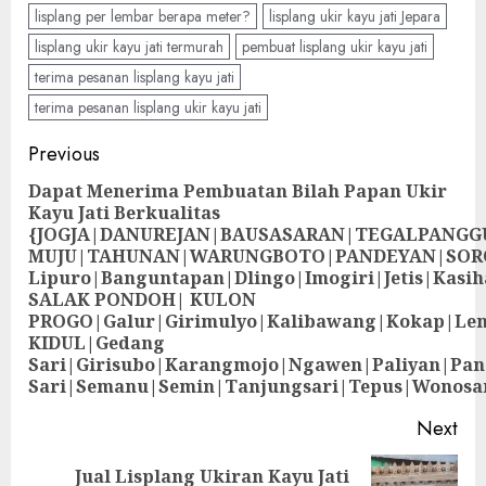
lisplang per lembar berapa meter?
lisplang ukir kayu jati Jepara
lisplang ukir kayu jati termurah
pembuat lisplang ukir kayu jati
terima pesanan lisplang kayu jati
terima pesanan lisplang ukir kayu jati
Previous
Dapat Menerima Pembuatan Bilah Papan Ukir
Kayu Jati Berkualitas
{JOGJA|DANUREJAN|BAUSASARAN|TEGALPANG
MUJU|TAHUNAN|WARUNGBOTO|PANDEYAN|SOR
Lipuro|Banguntapan|Dlingo|Imogiri|Jetis
SALAK PONDOH| KULON
PROGO|Galur|Girimulyo|Kalibawang|Kokap|Le
KIDUL|Gedang
Sari|Girisubo|Karangmojo|Ngawen|Paliyan|Pa
Sari|Semanu|Semin|Tanjungsari|Tepus|Wonosa
Next
Jual Lisplang Ukiran Kayu Jati