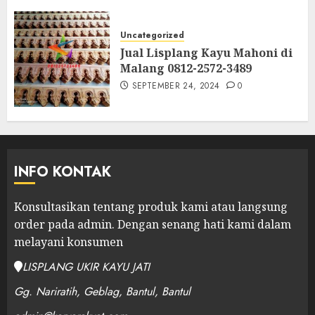
Uncategorized
Jual Lisplang Kayu Mahoni di
Malang 0812-2572-3489
SEPTEMBER 24, 2024
0
INFO KONTAK
Konsultasikan tentang produk kami atau langsung
order pada admin.
Dengan senang hati kami dalam
melayani konsumen
LISPLANG UKIR KAYU JATI
Gg. Nariratih, Geblag, Bantul, Bantul