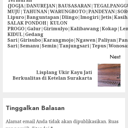
Termurah
{JOGJA|DANUREJAN|BAUSASARAN|TEGALPANG
MUJU|TAHUNAN|WARUNGBOTO|PANDEYAN|SOR
Lipuro|Banguntapan|Dlingo|Imogiri|Jetis
SALAK PONDOH| KULON
PROGO|Galur|Girimulyo|Kalibawang|Kokap|Le
KIDUL|Gedang
Sari|Girisubo|Karangmojo|Ngawen|Paliyan|Pa
Sari|Semanu|Semin|Tanjungsari|Tepus|Wonosa
Next
Lisplang Ukir Kayu Jati
Berkualitas di Ketelan Surakarta
Tinggalkan Balasan
Alamat email Anda tidak akan dipublikasikan.
Ruas