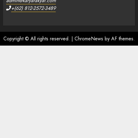
admin@karyarakyat.com
+(62) 812-2572-3489
Copyright © All rights reserved.
|
ChromeNews
by AF themes.