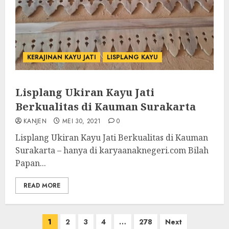
KERAJINAN KAYU JATI
LISPLANG KAYU
Lisplang Ukiran Kayu Jati
Berkualitas di Kauman Surakarta
KANJEN
MEI 30, 2021
0
Lisplang Ukiran Kayu Jati Berkualitas di Kauman
Surakarta – hanya di karyaanaknegeri.com Bilah
Papan...
READ MORE
1
2
3
4
…
278
Next