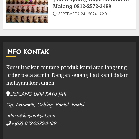
Malang 0812-2572-3489
SEPTEMBER 24, 2024
0
INFO KONTAK
Konsultasikan tentang produk kami atau langsung
order pada admin.
Dengan senang hati kami dalam
melayani konsumen
LISPLANG UKIR KAYU JATI
Gg. Nariratih, Geblag, Bantul, Bantul
admin@karyarakyat.com
+(62) 812-2572-3489