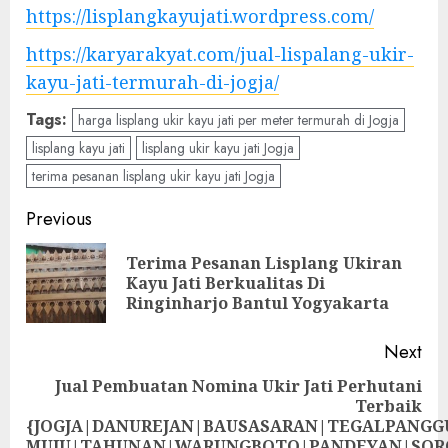
https://lisplangkayujati.wordpress.com/
https://karyarakyat.com/jual-lispalang-ukir-
kayu-jati-termurah-di-jogja/
Tags:
harga lisplang ukir kayu jati per meter termurah di Jogja
lisplang kayu jati
lisplang ukir kayu jati Jogja
terima pesanan lisplang ukir kayu jati Jogja
Previous
Terima Pesanan Lisplang Ukiran
Kayu Jati Berkualitas Di
Ringinharjo Bantul Yogyakarta
Next
Jual Pembuatan Nomina Ukir Jati Perhutani
Terbaik
{JOGJA|DANUREJAN|BAUSASARAN|TEGALPANG
MUJU|TAHUNAN|WARUNGBOTO|PANDEYAN|SOR