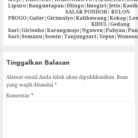
Lipuro|Banguntapan|Dlingo|Imogiri|Jetis
SALAK PONDOH| KULON
PROGO|Galur|Girimulyo|Kalibawang|Kokap|Le
KIDUL|Gedang
Sari|Girisubo|Karangmojo|Ngawen|Paliyan|Pa
Sari|Semanu|Semin|Tanjungsari|Tepus|Wonosa
Tinggalkan Balasan
Alamat email Anda tidak akan dipublikasikan.
Ruas
yang wajib ditandai
*
Komentar
*