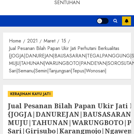
SENTUHAN
Home
2021
Maret
15
Jual Pesanan Bilah Papan Ukir Jati Perhutani Berkualitas
{JOGJA|DANUREJAN|BAUSASARAN|TEGALPANGGUNG|
MUJU|TAHUNAN|WARUNGBOTO|PANDEYAN|SOROSUTAN|GIWANG
Sari|Semanu|Semin|Tanjungsari|Tepus|Wonosari|
KERAJINAN KAYU JATI
Jual Pesanan Bilah Papan Ukir Jati 
{JOGJA|DANUREJAN|BAUSASARA
MUJU|TAHUNAN|WARUNGBOTO|PAND
Sari|Girisubo|Karangmojo|Ngawen