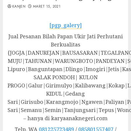
KANJEN
MARET 15, 2021
[pgp_galery]
Jual Pesanan Bilah Papan Ukir Jati Perhutani
Berkualitas
{JOGJA|DANUREJAN|BAUSASARAN|TEGALPA
MUJU|TAHUNAN|WARUNGBOTO|PANDEYAN|S
Lipuro|Banguntapan|Dlingo|Imogiri|Jeti
SALAK PONDOH| KULON
PROGO|Galur|Girimulyo|Kalibawang|Kokap|
KIDUL|Gedang
Sari|Girisubo|Karangmojo|Ngawen|Paliyan|P
Sari|Semanu|Semin|Tanjungsari|Tepus|Wono
– hanya di karyaanaknegeri.com
Telp. WA
081225723489
/
085801557407
/