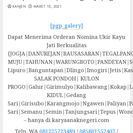
KANJEN
MARET 15, 2021
[pgp_galery]
Dapat Menerima Orderan Nomina Ukir Kayu
Jati Berkualitas
{JOGJA|DANUREJAN|BAUSASARAN|TEGALPA
MUJU|TAHUNAN|WARUNGBOTO|PANDEYAN|S
Lipuro|Banguntapan|Dlingo|Imogiri|Jeti
SALAK PONDOH| KULON
PROGO|Galur|Girimulyo|Kalibawang|Kokap|
KIDUL|Gedang
Sari|Girisubo|Karangmojo|Ngawen|Paliyan|P
Sari|Semanu|Semin|Tanjungsari|Tepus|Wono
– hanya di karyaanaknegeri.com
Telp. WA
081225723489
/
085801557407
/