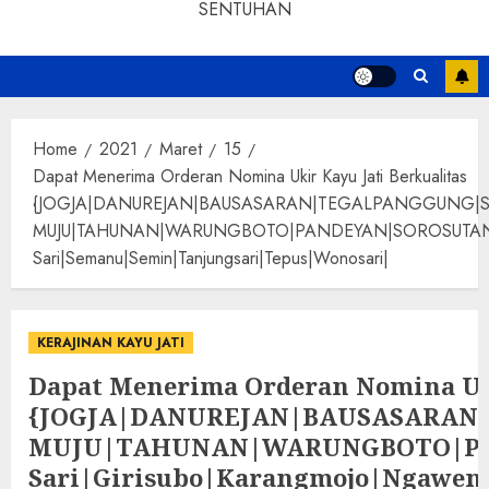
SENTUHAN
Home
2021
Maret
15
Dapat Menerima Orderan Nomina Ukir Kayu Jati Berkualitas
{JOGJA|DANUREJAN|BAUSASARAN|TEGALPANGGUNG|
MUJU|TAHUNAN|WARUNGBOTO|PANDEYAN|SOROSUTAN|GIWANG
Sari|Semanu|Semin|Tanjungsari|Tepus|Wonosari|
KERAJINAN KAYU JATI
Dapat Menerima Orderan Nomina Uki
{JOGJA|DANUREJAN|BAUSASARA
MUJU|TAHUNAN|WARUNGBOTO|PAND
Sari|Girisubo|Karangmojo|Ngawen