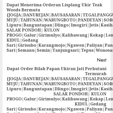
Dapat Menerima Orderan Lisplang Ukir Teak
Woods Bermutu
{JOGJA|DANUREJAN|BAUSASARAN|TEGALPANG
MUJU|TAHUNAN|WARUNGBOTO|PANDEYAN|SOR
Lipuro|Banguntapan|Dlingo|Imogiri|Jetis
SALAK PONDOH| KULON
PROGO|Galur|Girimulyo|Kalibawang|Kokap|Le
KIDUL|Gedang
Sari|Girisubo|Karangmojo|Ngawen|Paliyan|Pa
Sari|Semanu|Semin|Tanjungsari|Tepus|Wonosa
Next
Dapat Order Bilah Papan Ukiran Jati Perhutani
Termurah
{JOGJA|DANUREJAN|BAUSASARAN|TEGALPANG
MUJU|TAHUNAN|WARUNGBOTO|PANDEYAN|SOR
Lipuro|Banguntapan|Dlingo|Imogiri|Jetis
SALAK PONDOH| KULON
PROGO|Galur|Girimulyo|Kalibawang|Kokap|Le
KIDUL|Gedang
Sari|Girisubo|Karangmojo|Ngawen|Paliyan|Pa