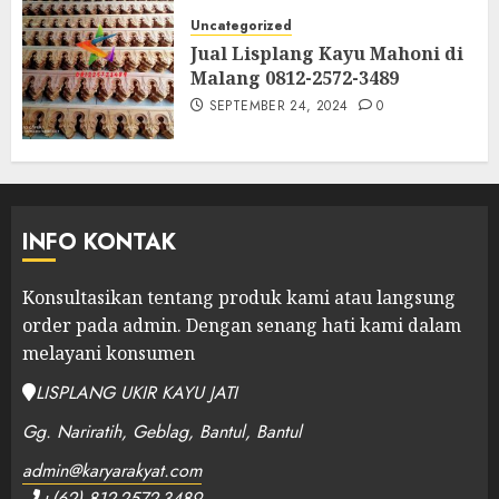
Uncategorized
Jual Lisplang Kayu Mahoni di
Malang 0812-2572-3489
SEPTEMBER 24, 2024
0
INFO KONTAK
Konsultasikan tentang produk kami atau langsung
order pada admin.
Dengan senang hati kami dalam
melayani konsumen
LISPLANG UKIR KAYU JATI
Gg. Nariratih, Geblag, Bantul, Bantul
admin@karyarakyat.com
+(62) 812-2572-3489