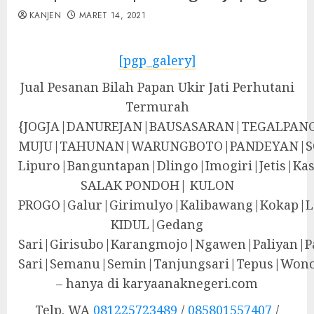
KANJEN
MARET 14, 2021
[pgp_galery]
Jual Pesanan Bilah Papan Ukir Jati Perhutani
Termurah
{JOGJA|DANUREJAN|BAUSASARAN|TEGALPA
MUJU|TAHUNAN|WARUNGBOTO|PANDEYAN|S
Lipuro|Banguntapan|Dlingo|Imogiri|Jeti
SALAK PONDOH| KULON
PROGO|Galur|Girimulyo|Kalibawang|Kokap|
KIDUL|Gedang
Sari|Girisubo|Karangmojo|Ngawen|Paliyan|P
Sari|Semanu|Semin|Tanjungsari|Tepus|Wono
– hanya di karyaanaknegeri.com
Telp. WA
081225723489
/
085801557407
/