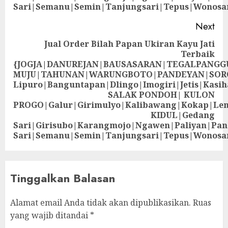
Sari|Semanu|Semin|Tanjungsari|Tepus|Wonosa
Next
Jual Order Bilah Papan Ukiran Kayu Jati
Terbaik
{JOGJA|DANUREJAN|BAUSASARAN|TEGALPANG
MUJU|TAHUNAN|WARUNGBOTO|PANDEYAN|SOR
Lipuro|Banguntapan|Dlingo|Imogiri|Jetis
SALAK PONDOH| KULON
PROGO|Galur|Girimulyo|Kalibawang|Kokap|Le
KIDUL|Gedang
Sari|Girisubo|Karangmojo|Ngawen|Paliyan|Pa
Sari|Semanu|Semin|Tanjungsari|Tepus|Wonosa
Tinggalkan Balasan
Alamat email Anda tidak akan dipublikasikan.
Ruas
yang wajib ditandai
*