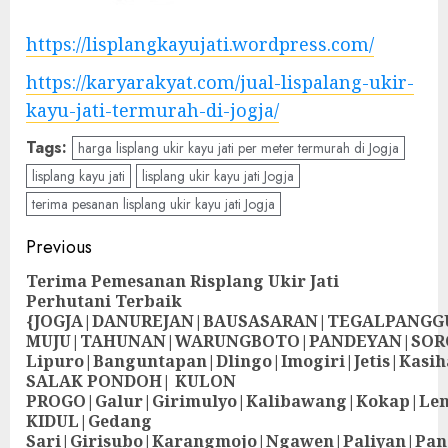
https://lisplangkayujati.wordpress.com/
https://karyarakyat.com/jual-lispalang-ukir-
kayu-jati-termurah-di-jogja/
Tags:
harga lisplang ukir kayu jati per meter termurah di Jogja
lisplang kayu jati
lisplang ukir kayu jati Jogja
terima pesanan lisplang ukir kayu jati Jogja
Previous
Terima Pemesanan Risplang Ukir Jati
Perhutani Terbaik
{JOGJA|DANUREJAN|BAUSASARAN|TEGALPANG
MUJU|TAHUNAN|WARUNGBOTO|PANDEYAN|SOR
Lipuro|Banguntapan|Dlingo|Imogiri|Jetis
SALAK PONDOH| KULON
PROGO|Galur|Girimulyo|Kalibawang|Kokap|Le
KIDUL|Gedang
Sari|Girisubo|Karangmojo|Ngawen|Paliyan|Pa