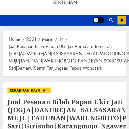
SENTUHAN
Home
2021
Maret
14
Jual Pesanan Bilah Papan Ukir Jati Perhutani Termurah
{JOGJA|DANUREJAN|BAUSASARAN|TEGALPANGGUNG|
MUJU|TAHUNAN|WARUNGBOTO|PANDEYAN|SOROSUTAN|GIWANG
Sari|Semanu|Semin|Tanjungsari|Tepus|Wonosari|
KERAJINAN KAYU JATI
Jual Pesanan Bilah Papan Ukir Jati
{JOGJA|DANUREJAN|BAUSASARA
MUJU|TAHUNAN|WARUNGBOTO|PAND
Sari|Girisubo|Karangmojo|Ngawen