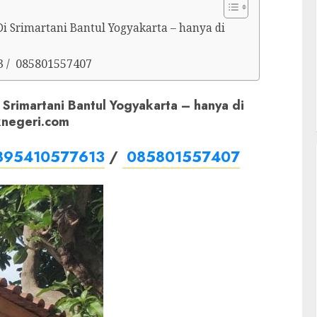
Di Srimartani Bantul Yogyakarta – hanya di
3 / 085801557407
i Srimartani Bantul Yogyakarta – hanya di
knegeri.com
895410577613
/
085801557407