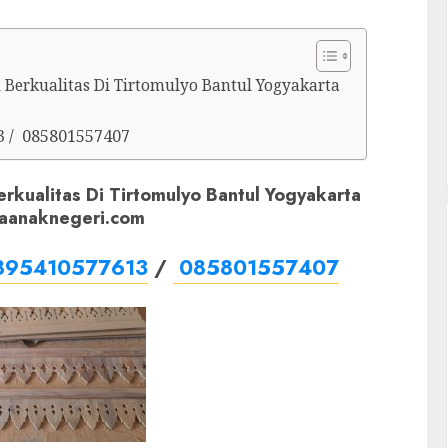
i Berkualitas Di Tirtomulyo Bantul Yogyakarta
3 / 085801557407
erkualitas Di Tirtomulyo Bantul Yogyakarta
yaanaknegeri.com
895410577613
/
085801557407