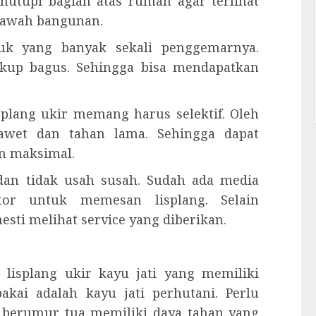
nutupi bagian atas rumah agar terlihat
i bawah bangunan.
duk yang banyak sekali penggemarnya.
ukup bagus. Sehingga bisa mendapatkan
plang ukir memang harus selektif. Oleh
awet dan tahan lama. Sehingga dapat
 maksimal.
dan tidak usah susah. Sudah ada media
tor untuk memesan lisplang. Selain
sti melihat service yang diberikan.
lisplang ukir kayu jati yang memiliki
pakai adalah kayu jati perhutani. Perlu
h berumur tua memiliki daya tahan yang