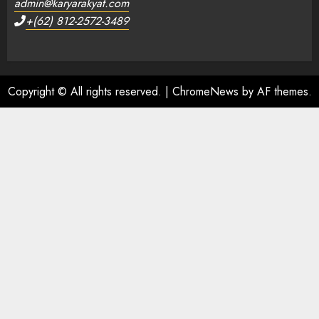
admin@karyarakyat.com
+(62) 812-2572-3489
Copyright © All rights reserved.
|
ChromeNews
by AF themes.