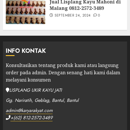
Jual Lisplang Kayu Mahoni di
Malang 0812-2572-3489
SEPTEMBER 24, 2024
0
INFO KONTAK
Konsultasikan tentang produk kami atau langsung
order pada admin.
Dengan senang hati kami dalam
melayani konsumen
LISPLANG UKIR KAYU JATI
Gg. Nariratih, Geblag, Bantul, Bantul
admin@karyarakyat.com
+(62) 812-2572-3489