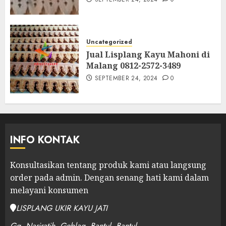
Uncategorized
Jual Lisplang Kayu Mahoni di
Malang 0812-2572-3489
SEPTEMBER 24, 2024
0
INFO KONTAK
Konsultasikan tentang produk kami atau langsung
order pada admin.
Dengan senang hati kami dalam
melayani konsumen
LISPLANG UKIR KAYU JATI
Gg. Nariratih, Geblag, Bantul, Bantul