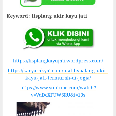
Keyword : lisplang ukir kayu jati
https://lisplangkayujati.wordpress.com/
https://karyarakyat.com/jual-lispalang-ukir-
kayu-jati-termurah-di-jogja/
https://www.youtube.com/watch?
v=VdDcXFUW6RU&t=13s