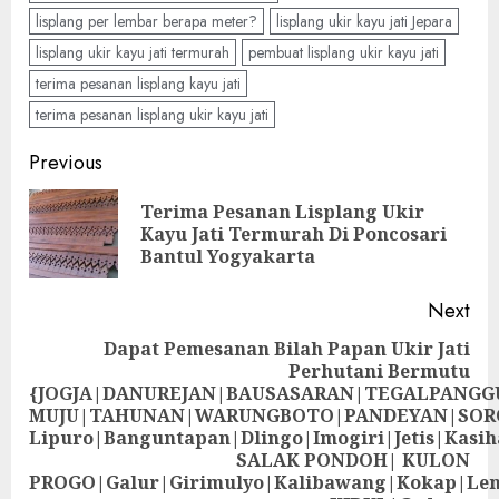
lisplang per lembar berapa meter?
lisplang ukir kayu jati Jepara
lisplang ukir kayu jati termurah
pembuat lisplang ukir kayu jati
terima pesanan lisplang kayu jati
terima pesanan lisplang ukir kayu jati
Previous
Terima Pesanan Lisplang Ukir
Kayu Jati Termurah Di Poncosari
Bantul Yogyakarta
Next
Dapat Pemesanan Bilah Papan Ukir Jati
Perhutani Bermutu
{JOGJA|DANUREJAN|BAUSASARAN|TEGALPANG
MUJU|TAHUNAN|WARUNGBOTO|PANDEYAN|SOR
Lipuro|Banguntapan|Dlingo|Imogiri|Jetis
SALAK PONDOH| KULON
PROGO|Galur|Girimulyo|Kalibawang|Kokap|Le