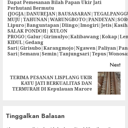
Dapat Pemesanan Bilah Papan Ukir Jati
Perhutani Bermutu
{JOGJA|DANUREJAN|BAUSASARAN|TEGALPANG
MUJU|TAHUNAN|WARUNGBOTO|PANDEYAN|SOR
Lipuro|Banguntapan|Dlingo|Imogiri|Jetis
SALAK PONDOH| KULON
PROGO|Galur|Girimulyo|Kalibawang|Kokap|Le
KIDUL|Gedang
Sari|Girisubo|Karangmojo|Ngawen|Paliyan|Pa
Sari|Semanu|Semin|Tanjungsari|Tepus|Wonosa
Next
TERIMA PESANAN LISPLANG UKIR
KAYU JATI BERKUALITAS DAN
TERMURAH DI Kepulauan Marore
Tinggalkan Balasan