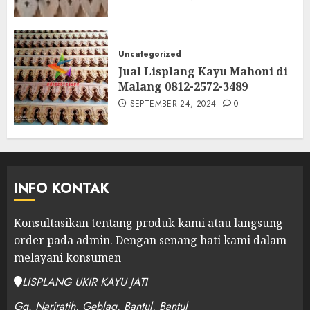
Uncategorized
Jual Lisplang Kayu Mahoni di
Malang 0812-2572-3489
SEPTEMBER 24, 2024
0
INFO KONTAK
Konsultasikan tentang produk kami atau langsung
order pada admin.
Dengan senang hati kami dalam
melayani konsumen
LISPLANG UKIR KAYU JATI
Gg. Nariratih, Geblag, Bantul, Bantul