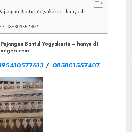
i Pajangan Bantul Yogyakarta – hanya di
3 / 085801557407
Di Pajangan Bantul Yogyakarta – hanya di
knegeri.com
895410577613
/
085801557407