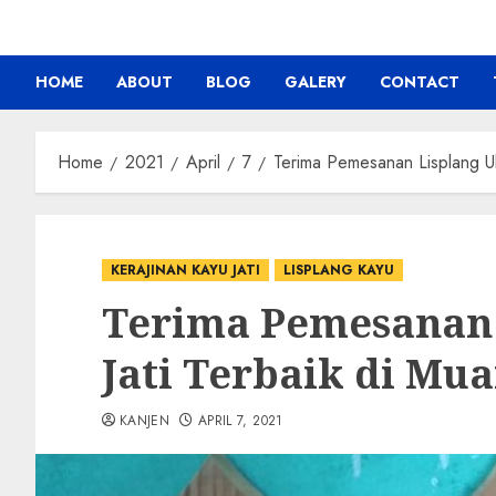
HOME
ABOUT
BLOG
GALERY
CONTACT
Home
2021
April
7
Terima Pemesanan Lisplang Uki
KERAJINAN KAYU JATI
LISPLANG KAYU
Terima Pemesanan 
Jati Terbaik di Mua
KANJEN
APRIL 7, 2021