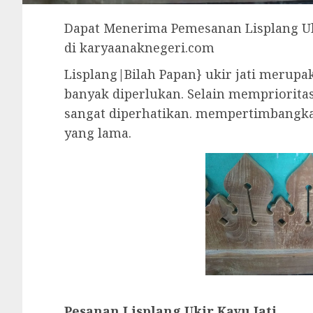
Dapat Menerima Pemesanan Lisplang Uki
di karyaanaknegeri.com
Lisplang|Bilah Papan} ukir jati merupa
banyak diperlukan. Selain memprioritas
sangat diperhatikan. mempertimbangka
yang lama.
Pesanan Lisplang Ukir Kayu Jati